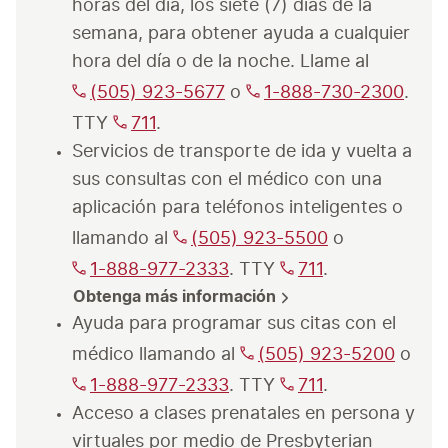
horas del día, los siete (7) días de la 
semana, para obtener ayuda a cualquier 
hora del día o de la noche. Llame al 
(505) 923-5677
 o 
1-888-730-2300
. 
TTY 
711
.
Servicios de transporte de ida y vuelta a 
sus consultas con el médico con una 
aplicación para teléfonos inteligentes o 
llamando al 
(505) 923-5500
 o 
1-888-977-2333
. TTY 
711
Obtenga más información
Ayuda para programar sus citas con el 
médico llamando al 
(505) 923-5200
 o 
1-888-977-2333
. TTY 
711
.
Acceso a clases prenatales en persona y 
virtuales por medio de Presbyterian 